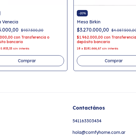
-
20
%
 Venecia
Mesa Birkin
5.000,00
$3.270.000,00
$937.500,00
$4.087.500,0
.000,00
con
Transferencia o
$1.962.000,00
con
Transferencia
ito bancario
depósito bancario
45.833,33
sin interés
18
x
$181.666,67
sin interés
Comprar
Comprar
Contactános
541163303434
hola@comfyhome.com.ar