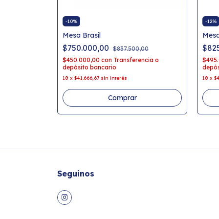
-
10
%
-
12
%
Mesa Brasil
Mesa
$750.000,00
$82
$837.500,00
$450.000,00
con
Transferencia o
$495
depósito bancario
depós
18
x
$41.666,67
sin interés
18
x
$
Comprar
Seguinos