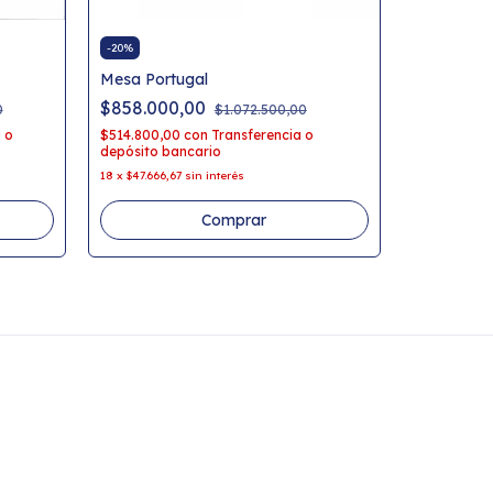
-
20
%
Mesa Portugal
$858.000,00
0
$1.072.500,00
 o
$514.800,00
con
Transferencia o
depósito bancario
18
x
$47.666,67
sin interés