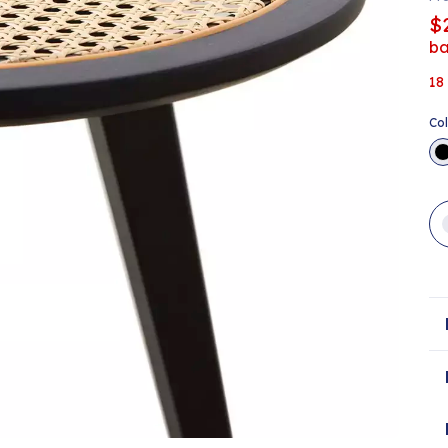
$
ba
18
Co