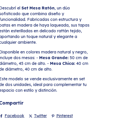
Descubrí el
Set Mesa Ratón
, un dúo
sofisticado que combina diseño y
funcionalidad. Fabricadas con estructura y
patas en madera de haya laqueada, sus tapas
están esterilladas en delicado rattán tejido,
aportando un toque natural y elegante a
cualquier ambiente.
Disponible en colores madera natural y negro,
incluye dos mesas: -
Mesa Grande:
50 cm de
diámetro, 45 cm de alto. -
Mesa Chica:
40 cm
de diámetro, 40 cm de alto.
Este modelo se vende exclusivamente en set
de dos unidades, ideal para complementar tu
espacio con estilo y distinción.
Compartir
Facebook
Twitter
Pinterest