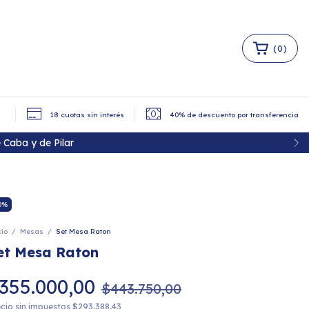
(
0
)
18 cuotas sin interés
40% de descuento por transferencia
 Caba y de Pilar
0
%
cio
/
Mesas
/
Set Mesa Raton
et Mesa Raton
355.000,00
$443.750,00
cio sin impuestos
$293.388,43