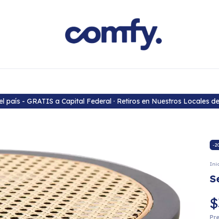
 el país - GRATIS a Capital Federal · Retiros en Nuestros Locales de
-
2
Ini
S
$
Pre