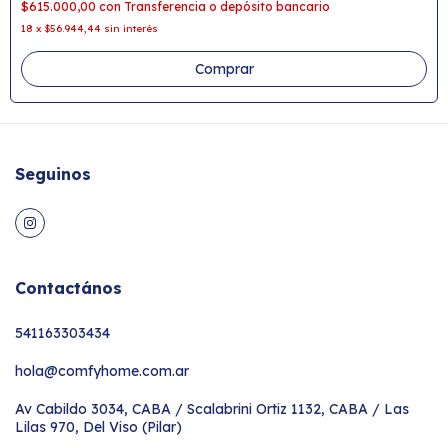
$615.000,00
con
Transferencia o depósito bancario
18
x
$56.944,44
sin interés
Comprar
Seguinos
Contactános
541163303434
hola@comfyhome.com.ar
Av Cabildo 3034, CABA / Scalabrini Ortiz 1132, CABA / Las
Lilas 970, Del Viso (Pilar)