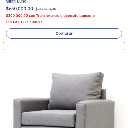
Sillon Luna
$650.000,00
$812.500,00
$390.000,00
con
Transferencia o depósito bancario
18
x
$36.111,11
sin interés