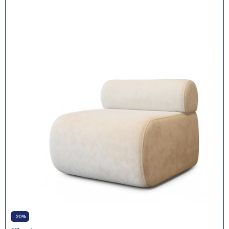
-
20
%